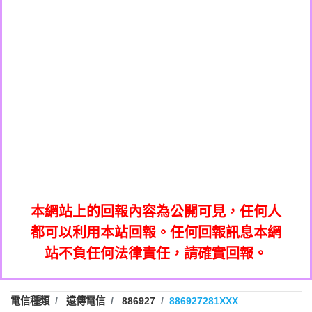
0908285050商家/個人：【應召站】
0972131993：裕隆新鑫借貸【匿名回報】
0937633597商家/個人：【無】
0972131993：裕隆新鑫借貸【匿名回報】
0979049129商家/個人：【汪仔澡堂寵物美
0982084260：汽機車貸款【匿名回報】
0976358085商家/個人：【康代書-房屋二
容工作室】
0277427050：接聽音樂.【匿名回報】
胎/土地二胎/持分貸款/房屋增貸】
0935219225商家/個人：【警察】
0910303219：拖欠工程款，大家要小心
0923325641商家/個人：【楊育彰】
01：Greetings,Iwork【Nicholas Doby回
【黃俊霖回報】
0963600462商家/個人：【花旗銀行】
0981278629：裕隆集團新鑫借貸【匿名回
報】
0921400619商家/個人：【不明】
886816675846：
報】
01：Greetings,Iwork【Nicholas Doby回
oyewzzzmwlfgqudeixig【tgvkqwlkjv回
886816675846：gh2xv1【🗒
0981278629：裕隆集團新鑫借貸【匿名回
報】
0277357216：推銷股票，疑是詐騙。【匿
Transaction.Continue >>
報】
886816675846：
報】
graph.org/BALANCE-36824-US-
0982432519：
名回報】
oyewzzzmwlfgqudeixig【tgvkqwlkjv回
886816675846：gh2xv1【🗒
nmetpkesjxxvxmxjmilr【htyhwnfhpy回
DOLLARS-04-24-2?
0982432519：
0277357216：推銷股票，疑是詐騙。【匿
Transaction.Continue >>
報】
本網站上的回報內容為公開可見，任何人
xvptnfzzxgxyhnysldom【diwzitdytt回報】
hs=82db2fc596e92a7345c946290476fb06&
0982432519：寄免費的牛樟芝??【匿名回
報】
graph.org/BALANCE-36824-US-
0982432519：
名回報】
都可以利用本站回報。任何回報訊息本網
0928859786：中租借貸廣告【匿名回報】
🗒回報】
報】
nmetpkesjxxvxmxjmilr【htyhwnfhpy回
DOLLARS-04-24-2?
0982432519：
站不負任何法律責任，請確實回報。
0963566113：
xvptnfzzxgxyhnysldom【diwzitdytt回報】
hs=82db2fc596e92a7345c946290476fb06&
0982432519：寄免費的牛樟芝??【匿名回
報】
xwuyzefpksflsdeeizxf【dkrpevvehv回報】
0963566113：宅急便物流【匿名回報】
0928859786：中租借貸廣告【匿名回報】
🗒回報】
報】
0981696253：借貸廣告【匿名回報】
0963566113：
電信種類
遠傳電信
886927
886927281XXX
0910303219：拖欠工程款【匿名回報】