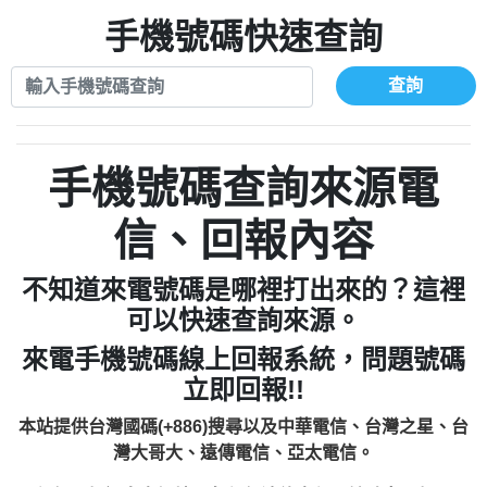
xwuyzefpksflsdeeizxf【dkrpevvehv回報】
0963566113：宅急便物流【匿名回報】
0910303219：拖欠工程款【匿名回報】
手機號碼快速查詢
0981696253：借貸廣告【匿名回報】
0972131993：裕隆新鑫借貸【匿名回報】
0910303219：拖欠工程款【匿名回報】
0972131993：裕隆新鑫借貸【匿名回報】
0910303219：拖欠工程款【匿名回報】
查詢
0982084260：汽機車貸款【匿名回報】
0972131993：裕隆新鑫借貸【匿名回報】
0277427050：接聽音樂.【匿名回報】
0972131993：裕隆新鑫借貸【匿名回報】
0910303219：拖欠工程款，大家要小心
0982084260：汽機車貸款【匿名回報】
手機號碼查詢來源電
【黃俊霖回報】
0277427050：接聽音樂.【匿名回報】
0910303219：拖欠工程款，大家要小心
信、回報內容
【黃俊霖回報】
不知道來電號碼是哪裡打出來的？這裡
可以快速查詢來源。
來電手機號碼線上回報系統，問題號碼
立即回報!!
本站提供台灣國碼(+886)搜尋以及中華電信、台灣之星、台
灣大哥大、遠傳電信、亞太電信。