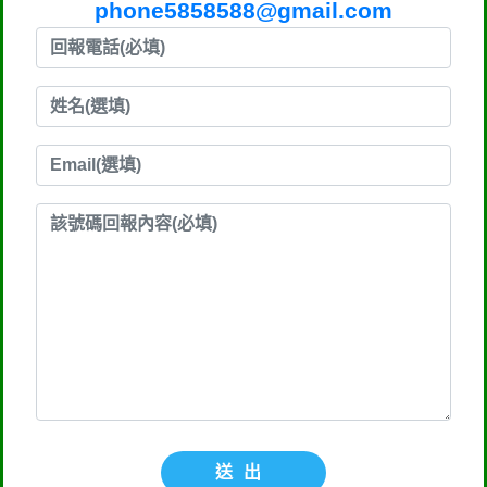
phone5858588@gmail.com
送出