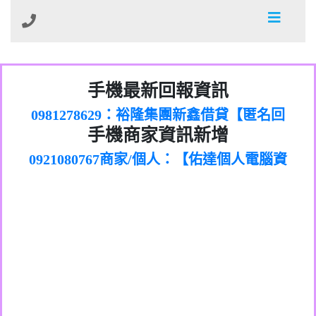
01：Greetings,Iwork【Nicholas Doby回
手機最新回報資訊
0981278629：裕隆集團新鑫借貸【匿名回
報】
886816675846：
報】
0968805568商家/個人：【心理衛生輔導中
oyewzzzmwlfgqudeixig【tgvkqwlkjv回
886816675846：gh2xv1【🗒
手機商家資訊新增
0921080767商家/個人：【佑達個人電腦資
心】
0277357216：推銷股票，疑是詐騙。【匿
Transaction.Continue >>
報】
0981406932商家/個人：【滙誠第二資產公
訊】
graph.org/BALANCE-36824-US-
0982432519：
名回報】
0906425555商家/個人：【匿名】
司】
nmetpkesjxxvxmxjmilr【htyhwnfhpy回
DOLLARS-04-24-2?
0982432519：
0973717717商家/個人：【墾丁（悍馬租
xvptnfzzxgxyhnysldom【diwzitdytt回報】
hs=82db2fc596e92a7345c946290476fb06&
0982432519：寄免費的牛樟芝??【匿名回
報】
0963419717商家/個人：【林董】
車）】
0928859786：中租借貸廣告【匿名回報】
🗒回報】
報】
0907125117商家/個人：【非凡資訊】
0963566113：
0973396397商家/個人：【吉昇防火工程】
xwuyzefpksflsdeeizxf【dkrpevvehv回報】
0963566113：宅急便物流【匿名回報】
0973396397商家/個人：【吉昇防火工程】
0981696253：借貸廣告【匿名回報】
0277151332商家/個人：【匯誠第二資產管
0910303219：拖欠工程款【匿名回報】
0982446908商家/個人：【台新銀行貸款】
理股份有限公司】
0910303219：拖欠工程款【匿名回報】