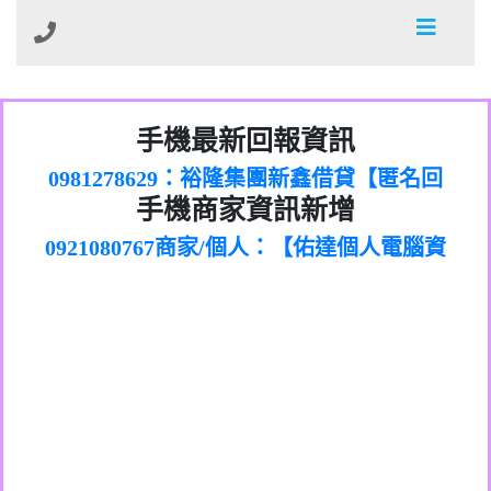
01：Greetings,Iwork【Nicholas Doby回
手機最新回報資訊
0981278629：裕隆集團新鑫借貸【匿名回
報】
886816675846：
報】
0968805568商家/個人：【心理衛生輔導中
oyewzzzmwlfgqudeixig【tgvkqwlkjv回
886816675846：gh2xv1【🗒
手機商家資訊新增
0921080767商家/個人：【佑達個人電腦資
心】
0277357216：推銷股票，疑是詐騙。【匿
Transaction.Continue >>
報】
0981406932商家/個人：【滙誠第二資產公
訊】
graph.org/BALANCE-36824-US-
0982432519：
名回報】
0906425555商家/個人：【匿名】
司】
nmetpkesjxxvxmxjmilr【htyhwnfhpy回
DOLLARS-04-24-2?
0982432519：
0973717717商家/個人：【墾丁（悍馬租
xvptnfzzxgxyhnysldom【diwzitdytt回報】
hs=82db2fc596e92a7345c946290476fb06&
0982432519：寄免費的牛樟芝??【匿名回
報】
0963419717商家/個人：【林董】
車）】
0928859786：中租借貸廣告【匿名回報】
🗒回報】
報】
0907125117商家/個人：【非凡資訊】
0963566113：
0973396397商家/個人：【吉昇防火工程】
xwuyzefpksflsdeeizxf【dkrpevvehv回報】
0963566113：宅急便物流【匿名回報】
0973396397商家/個人：【吉昇防火工程】
0981696253：借貸廣告【匿名回報】
0277151332商家/個人：【匯誠第二資產管
0910303219：拖欠工程款【匿名回報】
0982446908商家/個人：【台新銀行貸款】
理股份有限公司】
0910303219：拖欠工程款【匿名回報】