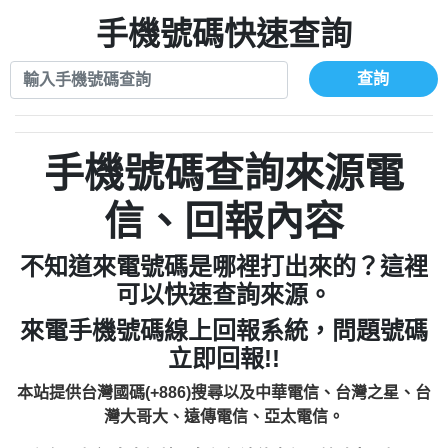
xwuyzefpksflsdeeizxf【dkrpevvehv回報】
0963566113：宅急便物流【匿名回報】
0910303219：拖欠工程款【匿名回報】
手機號碼快速查詢
0981696253：借貸廣告【匿名回報】
0972131993：裕隆新鑫借貸【匿名回報】
0910303219：拖欠工程款【匿名回報】
0972131993：裕隆新鑫借貸【匿名回報】
0910303219：拖欠工程款【匿名回報】
查詢
0982084260：汽機車貸款【匿名回報】
0972131993：裕隆新鑫借貸【匿名回報】
0277427050：接聽音樂.【匿名回報】
0972131993：裕隆新鑫借貸【匿名回報】
0910303219：拖欠工程款，大家要小心
0982084260：汽機車貸款【匿名回報】
手機號碼查詢來源電
【黃俊霖回報】
0277427050：接聽音樂.【匿名回報】
0910303219：拖欠工程款，大家要小心
信、回報內容
【黃俊霖回報】
不知道來電號碼是哪裡打出來的？這裡
可以快速查詢來源。
來電手機號碼線上回報系統，問題號碼
立即回報!!
本站提供台灣國碼(+886)搜尋以及中華電信、台灣之星、台
灣大哥大、遠傳電信、亞太電信。