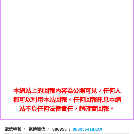
0908285050商家/個人：【應召站】
0972131993：裕隆新鑫借貸【匿名回報】
0937633597商家/個人：【無】
0972131993：裕隆新鑫借貸【匿名回報】
0979049129商家/個人：【汪仔澡堂寵物美
0982084260：汽機車貸款【匿名回報】
0976358085商家/個人：【康代書-房屋二
容工作室】
0277427050：接聽音樂.【匿名回報】
胎/土地二胎/持分貸款/房屋增貸】
0935219225商家/個人：【警察】
0910303219：拖欠工程款，大家要小心
0923325641商家/個人：【楊育彰】
01：Greetings,Iwork【Nicholas Doby回
【黃俊霖回報】
0963600462商家/個人：【花旗銀行】
0981278629：裕隆集團新鑫借貸【匿名回
報】
0921400619商家/個人：【不明】
886816675846：
報】
01：Greetings,Iwork【Nicholas Doby回
oyewzzzmwlfgqudeixig【tgvkqwlkjv回
886816675846：gh2xv1【🗒
0981278629：裕隆集團新鑫借貸【匿名回
報】
0277357216：推銷股票，疑是詐騙。【匿
Transaction.Continue >>
報】
886816675846：
報】
graph.org/BALANCE-36824-US-
0982432519：
名回報】
oyewzzzmwlfgqudeixig【tgvkqwlkjv回
886816675846：gh2xv1【🗒
nmetpkesjxxvxmxjmilr【htyhwnfhpy回
DOLLARS-04-24-2?
0982432519：
0277357216：推銷股票，疑是詐騙。【匿
Transaction.Continue >>
報】
本網站上的回報內容為公開可見，任何人
xvptnfzzxgxyhnysldom【diwzitdytt回報】
hs=82db2fc596e92a7345c946290476fb06&
0982432519：寄免費的牛樟芝??【匿名回
報】
graph.org/BALANCE-36824-US-
0982432519：
名回報】
都可以利用本站回報。任何回報訊息本網
0928859786：中租借貸廣告【匿名回報】
🗒回報】
報】
nmetpkesjxxvxmxjmilr【htyhwnfhpy回
DOLLARS-04-24-2?
0982432519：
站不負任何法律責任，請確實回報。
0963566113：
xvptnfzzxgxyhnysldom【diwzitdytt回報】
hs=82db2fc596e92a7345c946290476fb06&
0982432519：寄免費的牛樟芝??【匿名回
報】
xwuyzefpksflsdeeizxf【dkrpevvehv回報】
0963566113：宅急便物流【匿名回報】
0928859786：中租借貸廣告【匿名回報】
🗒回報】
報】
0981696253：借貸廣告【匿名回報】
0963566113：
電信種類
遠傳電信
886955
886955418XXX
0910303219：拖欠工程款【匿名回報】