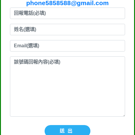
phone5858588@gmail.com
送出