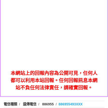
0908285050商家/個人：【應召站】
0972131993：裕隆新鑫借貸【匿名回報】
0937633597商家/個人：【無】
0972131993：裕隆新鑫借貸【匿名回報】
0979049129商家/個人：【汪仔澡堂寵物美
0982084260：汽機車貸款【匿名回報】
0976358085商家/個人：【康代書-房屋二
容工作室】
0277427050：接聽音樂.【匿名回報】
胎/土地二胎/持分貸款/房屋增貸】
0935219225商家/個人：【警察】
0910303219：拖欠工程款，大家要小心
0923325641商家/個人：【楊育彰】
01：Greetings,Iwork【Nicholas Doby回
【黃俊霖回報】
0963600462商家/個人：【花旗銀行】
0981278629：裕隆集團新鑫借貸【匿名回
報】
0921400619商家/個人：【不明】
886816675846：
報】
01：Greetings,Iwork【Nicholas Doby回
oyewzzzmwlfgqudeixig【tgvkqwlkjv回
886816675846：gh2xv1【🗒
0981278629：裕隆集團新鑫借貸【匿名回
報】
0277357216：推銷股票，疑是詐騙。【匿
Transaction.Continue >>
報】
886816675846：
報】
graph.org/BALANCE-36824-US-
0982432519：
名回報】
oyewzzzmwlfgqudeixig【tgvkqwlkjv回
886816675846：gh2xv1【🗒
nmetpkesjxxvxmxjmilr【htyhwnfhpy回
DOLLARS-04-24-2?
0982432519：
0277357216：推銷股票，疑是詐騙。【匿
Transaction.Continue >>
報】
本網站上的回報內容為公開可見，任何人
xvptnfzzxgxyhnysldom【diwzitdytt回報】
hs=82db2fc596e92a7345c946290476fb06&
0982432519：寄免費的牛樟芝??【匿名回
報】
graph.org/BALANCE-36824-US-
0982432519：
名回報】
都可以利用本站回報。任何回報訊息本網
0928859786：中租借貸廣告【匿名回報】
🗒回報】
報】
nmetpkesjxxvxmxjmilr【htyhwnfhpy回
DOLLARS-04-24-2?
0982432519：
站不負任何法律責任，請確實回報。
0963566113：
xvptnfzzxgxyhnysldom【diwzitdytt回報】
hs=82db2fc596e92a7345c946290476fb06&
0982432519：寄免費的牛樟芝??【匿名回
報】
xwuyzefpksflsdeeizxf【dkrpevvehv回報】
0963566113：宅急便物流【匿名回報】
0928859786：中租借貸廣告【匿名回報】
🗒回報】
報】
0981696253：借貸廣告【匿名回報】
0963566113：
電信種類
遠傳電信
886955
886955493XXX
0910303219：拖欠工程款【匿名回報】