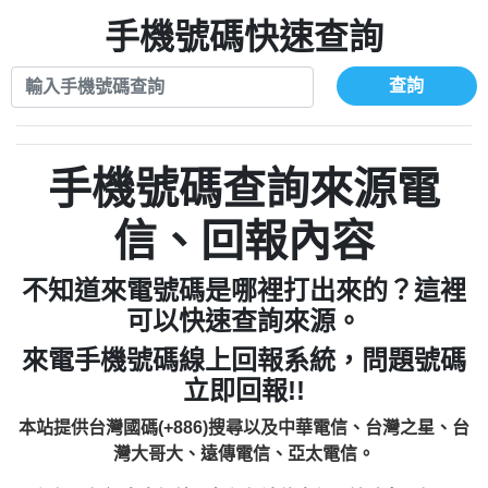
xwuyzefpksflsdeeizxf【dkrpevvehv回報】
0963566113：宅急便物流【匿名回報】
0910303219：拖欠工程款【匿名回報】
手機號碼快速查詢
0981696253：借貸廣告【匿名回報】
0972131993：裕隆新鑫借貸【匿名回報】
0910303219：拖欠工程款【匿名回報】
0972131993：裕隆新鑫借貸【匿名回報】
0910303219：拖欠工程款【匿名回報】
查詢
0982084260：汽機車貸款【匿名回報】
0972131993：裕隆新鑫借貸【匿名回報】
0277427050：接聽音樂.【匿名回報】
0972131993：裕隆新鑫借貸【匿名回報】
0910303219：拖欠工程款，大家要小心
0982084260：汽機車貸款【匿名回報】
手機號碼查詢來源電
【黃俊霖回報】
0277427050：接聽音樂.【匿名回報】
0910303219：拖欠工程款，大家要小心
信、回報內容
【黃俊霖回報】
不知道來電號碼是哪裡打出來的？這裡
可以快速查詢來源。
來電手機號碼線上回報系統，問題號碼
立即回報!!
本站提供台灣國碼(+886)搜尋以及中華電信、台灣之星、台
灣大哥大、遠傳電信、亞太電信。