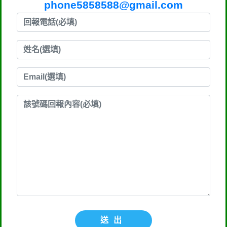
phone5858588@gmail.com
送出