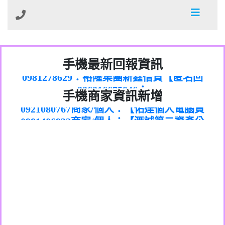
01：Greetings,Iwork【Nicholas Doby回
手機最新回報資訊
0981278629：裕隆集團新鑫借貸【匿名回
報】
886816675846：
報】
0968805568商家/個人：【心理衛生輔導中
oyewzzzmwlfgqudeixig【tgvkqwlkjv回
886816675846：gh2xv1【🗒
手機商家資訊新增
0921080767商家/個人：【佑達個人電腦資
心】
0277357216：推銷股票，疑是詐騙。【匿
Transaction.Continue >>
報】
0981406932商家/個人：【滙誠第二資產公
訊】
graph.org/BALANCE-36824-US-
0982432519：
名回報】
0906425555商家/個人：【匿名】
司】
nmetpkesjxxvxmxjmilr【htyhwnfhpy回
DOLLARS-04-24-2?
0982432519：
0973717717商家/個人：【墾丁（悍馬租
xvptnfzzxgxyhnysldom【diwzitdytt回報】
hs=82db2fc596e92a7345c946290476fb06&
0982432519：寄免費的牛樟芝??【匿名回
報】
0963419717商家/個人：【林董】
車）】
0928859786：中租借貸廣告【匿名回報】
🗒回報】
報】
0907125117商家/個人：【非凡資訊】
0963566113：
0973396397商家/個人：【吉昇防火工程】
xwuyzefpksflsdeeizxf【dkrpevvehv回報】
0963566113：宅急便物流【匿名回報】
0973396397商家/個人：【吉昇防火工程】
0981696253：借貸廣告【匿名回報】
0277151332商家/個人：【匯誠第二資產管
0910303219：拖欠工程款【匿名回報】
0982446908商家/個人：【台新銀行貸款】
理股份有限公司】
0910303219：拖欠工程款【匿名回報】