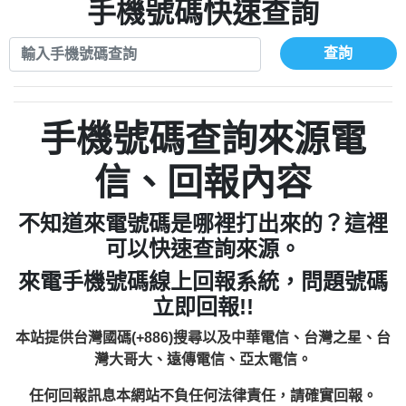
xwuyzefpksflsdeeizxf【dkrpevvehv回報】
0963566113：宅急便物流【匿名回報】
手機號碼快速查詢
0910303219：拖欠工程款【匿名回報】
0981696253：借貸廣告【匿名回報】
0972131993：裕隆新鑫借貸【匿名回報】
0910303219：拖欠工程款【匿名回報】
查詢
0972131993：裕隆新鑫借貸【匿名回報】
0910303219：拖欠工程款【匿名回報】
0982084260：汽機車貸款【匿名回報】
0972131993：裕隆新鑫借貸【匿名回報】
0277427050：接聽音樂.【匿名回報】
0972131993：裕隆新鑫借貸【匿名回報】
手機號碼查詢來源電
0910303219：拖欠工程款，大家要小心
0982084260：汽機車貸款【匿名回報】
【黃俊霖回報】
0277427050：接聽音樂.【匿名回報】
信、回報內容
0910303219：拖欠工程款，大家要小心
【黃俊霖回報】
不知道來電號碼是哪裡打出來的？這裡
可以快速查詢來源。
來電手機號碼線上回報系統，問題號碼
立即回報!!
本站提供台灣國碼(+886)搜尋以及中華電信、台灣之星、台
灣大哥大、遠傳電信、亞太電信。
任何回報訊息本網站不負任何法律責任，請確實回報。