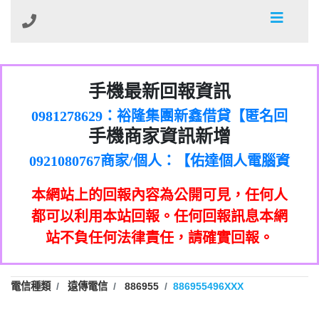
01：Greetings,Iwork【Nicholas Doby回
手機最新回報資訊
0981278629：裕隆集團新鑫借貸【匿名回
報】
886816675846：
報】
0968805568商家/個人：【心理衛生輔導中
oyewzzzmwlfgqudeixig【tgvkqwlkjv回
886816675846：gh2xv1【🗒
手機商家資訊新增
0921080767商家/個人：【佑達個人電腦資
心】
0277357216：推銷股票，疑是詐騙。【匿
Transaction.Continue >>
報】
0981406932商家/個人：【滙誠第二資產公
訊】
graph.org/BALANCE-36824-US-
0982432519：
名回報】
0906425555商家/個人：【匿名】
司】
nmetpkesjxxvxmxjmilr【htyhwnfhpy回
DOLLARS-04-24-2?
0982432519：
本網站上的回報內容為公開可見，任何人
0973717717商家/個人：【墾丁（悍馬租
xvptnfzzxgxyhnysldom【diwzitdytt回報】
hs=82db2fc596e92a7345c946290476fb06&
0982432519：寄免費的牛樟芝??【匿名回
報】
0963419717商家/個人：【林董】
車）】
都可以利用本站回報。任何回報訊息本網
0928859786：中租借貸廣告【匿名回報】
🗒回報】
報】
0907125117商家/個人：【非凡資訊】
站不負任何法律責任，請確實回報。
0963566113：
0973396397商家/個人：【吉昇防火工程】
xwuyzefpksflsdeeizxf【dkrpevvehv回報】
0963566113：宅急便物流【匿名回報】
0973396397商家/個人：【吉昇防火工程】
0981696253：借貸廣告【匿名回報】
0277151332商家/個人：【匯誠第二資產管
電信種類
遠傳電信
886955
886955496XXX
0910303219：拖欠工程款【匿名回報】
0982446908商家/個人：【台新銀行貸款】
理股份有限公司】
0910303219：拖欠工程款【匿名回報】