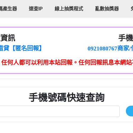
碼產生器
速查IP
線上抽獎程式
亂數抽獎器
報資訊
手機
cholas Doby回報】
096880556
新鑫借貸【匿名回報】
092108076
eixig【tgvkqwlkjv回報】
098140693
，任何人都可以利用本站回報。任何回報訊息本網站
saction.Continue >>
090642
-DOLLARS-04-24-2?
疑是詐騙。【匿名回報】
097371771
jmilr【htyhwnfhpy回報】
290476fb06& 🗒回報】
096341
ldom【diwzitdytt回報】
0907125
樟芝??【匿名回報】
09733963
手機號碼快速查詢
貸廣告【匿名回報】
09733963
izxf【dkrpevvehv回報】
0277151332商
物流【匿名回報】
09824469
廣告【匿名回報】
0908285
程款【匿名回報】
09376