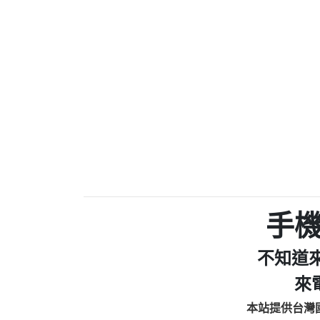
0910303219：拖欠工
0972131993：裕隆新
0972131993：裕隆新
0982084260：汽機車
0277427050：接聽音
0910303219：拖欠工程款，
01：Greetings,Iwork【Ni
0981278629：裕隆集團
886816675846：oyewzzzmwlfgqud
886816675846：gh2xv1【🗒 Tran
graph.org/BALANCE-36824-US
0277357216：推銷股票，
0982432519：nmetpkesjxxvxmx
hs=82db2fc596e92a7345c946
手
0982432519：xvptnfzzxgxyhnys
0982432519：寄免費的牛
不知道
0928859786：中租借
0963566113：xwuyzefpksflsdee
來
0963566113：宅急便
本站提供台灣
0981696253：借貸