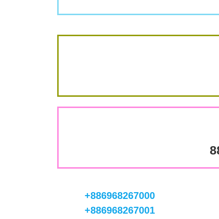
8
+886968267000
+886968267001