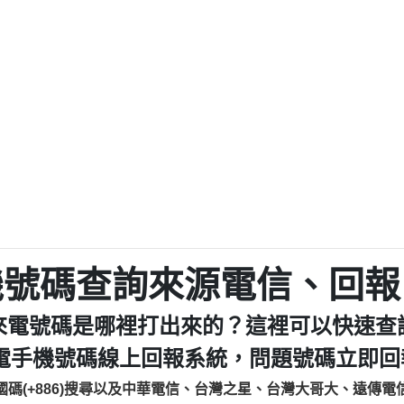
程款【匿名回報】
0979049129商
鑫借貸【匿名回報】
0976358085商家/
鑫借貸【匿名回報】
093521
貸
貸款【匿名回報】
0923325
樂.【匿名回報】
0963600
大家要小心【黃俊霖回報】
092140
cholas Doby回報】
01：Greetings,
新鑫借貸【匿名回報】
098127862
eixig【tgvkqwlkjv回報】
886816675846：oyewz
saction.Continue >>
886816675846：gh2xv
-DOLLARS-04-24-2?
疑是詐騙。【匿名回報】
graph.org/BALANC
0277357216
jmilr【htyhwnfhpy回報】
290476fb06& 🗒回報】
0982432519：nmetpke
hs=82db2fc596e92
機號碼查詢來源電信、回報
ldom【diwzitdytt回報】
0982432519：xvptnf
樟芝??【匿名回報】
098243251
來電號碼是哪裡打出來的？這裡可以快速查
貸廣告【匿名回報】
09288597
izxf【dkrpevvehv回報】
0963566113：xwuyze
電手機號碼線上回報系統，問題號碼立即回報
物流【匿名回報】
0963566
國碼(+886)搜尋以及中華電信、台灣之星、台灣大哥大、遠傳電
廣告【匿名回報】
0981696