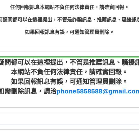
程款【匿名回報】
0910303
任何回報訊息本網站不負任何法律責任，請確實回報。
程款【匿名回報】
0910303
何疑問都可以在這裡提出，不管是詐騙訊息、推薦訊息、騷擾訊
鑫借貸【匿名回報】
09721319
鑫借貸【匿名回報】
09721319
如果回報訊息有誤，可通知管理員刪除。
貸款【匿名回報】
0982084
樂.【匿名回報】
0277427
大家要小心【黃俊霖回報】
0910303219：
疑問都可以在這裡提出，不管是推薦訊息、騷擾
本網站不負任何法律責任，請確實回報。
如果回報訊息有誤，可通知管理員刪除。
如需刪除訊息，請洽
phone5858588@gmail.co