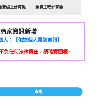
免費線上計算機
免費工程計算機
商家資訊新增
8商家/個人：【心理衛生輔導中心】
7商家/個人：【佑達個人電腦資訊】
2商家/個人：【滙誠第二資產公司】
不負任何法律責任，請確實回報。
5555商家/個人：【匿名】
7商家/個人：【墾丁（悍馬租車）】
9717商家/個人：【林董】
117商家/個人：【非凡資訊】
97商家/個人：【吉昇防火工程】
97商家/個人：【吉昇防火工程】
家/個人：【匯誠第二資產管理股份有限公
查詢
08商家/個人：【台新銀行貸款】
司】
050商家/個人：【應召站】
33597商家/個人：【無】