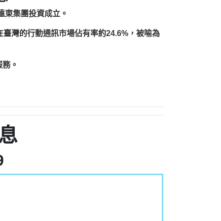
由遠東集團投資成立。
，在臺灣的行動通訊市場佔有率約24.6%，被喻為
服務。
息
9