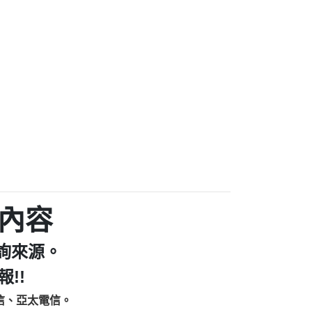
家/個人：【汪仔澡堂寵物美容工作室】
個人：【康代書-房屋二胎/土地二胎/持分
9225商家/個人：【警察】
款/房屋增貸】
641商家/個人：【楊育彰】
462商家/個人：【花旗銀行】
0619商家/個人：【不明】
Iwork【Nicholas Doby回報】
9：裕隆集團新鑫借貸【匿名回報】
zzmwlfgqudeixig【tgvkqwlkjv回報】
1【🗒 Transaction.Continue >>
E-36824-US-DOLLARS-04-24-2?
：推銷股票，疑是詐騙。【匿名回報】
sjxxvxmxjmilr【htyhwnfhpy回報】
a7345c946290476fb06& 🗒回報】
內容
zzxgxyhnysldom【diwzitdytt回報】
9：寄免費的牛樟芝??【匿名回報】
詢來源。
86：中租借貸廣告【匿名回報】
fpksflsdeeizxf【dkrpevvehv回報】
!!
113：宅急便物流【匿名回報】
信、亞太電信。
253：借貸廣告【匿名回報】