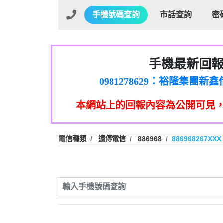
手機號碼查詢
市話查詢
密
手機最新回
01：Greetings,Iwork【Ni
0981278629：裕隆集團
886816675846：oyewzzzmwlfgqud
本網站上的回報內容為公開可見
886816675846：gh2xv1【🗒 Tran
graph.org/BALANCE-36824-US
0277357216：推銷股票，
0982432519：nmetpkesjxxvxmx
hs=82db2fc596e92a7345c946
電信種類
遠傳電信
886968
886968267XXX
0982432519：xvptnfzzxgxyhnys
0982432519：寄免費的牛
0928859786：中租借
0963566113：xwuyzefpksflsdee
0963566113：宅急便
0981696253：借貸
0910303219：拖欠工