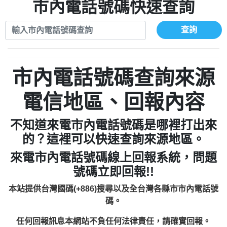
079711520：一接就掛【智回報】
市內電話號碼快速查詢
073831898：不明來電【匿名回報】
報】
073654968：未接【匿名回報】
069268433：不知【匿名回報】
032738682：032738682是那個單位室話
查詢
077413634：Имявладелцаэтогон【匿名
【Eddie回報】
037723479：037723479【洪文城回報】
回報】
036578683：到底是哪裡來的電話【匿名回
市內電話號碼查詢來源
073831898：不明來電【匿名回報】
報】
069268433：不知【匿名回報】
電信地區、回報內容
不知道來電市內電話號碼是哪裡打出來
的？這裡可以快速查詢來源地區。
來電市內電話號碼線上回報系統，問題
號碼立即回報!!
本站提供台灣國碼(+886)搜尋以及全台灣各縣市市內電話號
碼。
任何回報訊息本網站不負任何法律責任，請確實回報。