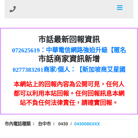
032713869：裕融借貸廣告【匿名回報】
市話最新回報資訊
072625619：中華電信網路強迫升級【匿名
035739567：此市話號為崴仕登興業有限公
回報】
0277151383商家/個人：【新加坡商艾星國
0225321336：哪一區【匿名回報】
市話商家資訊新增
司所有【匿名回報】
0277383201商家/個人：【新加坡商艾星國
際有限公司台灣分公司】
039899992：112年有一組人來三星鄉大義
0277383202商家/個人：【滙誠第二資產管
際有限公司】
0226961829：전화ㅈㄴ옴【匿名回報】
七路做土地重【陳麗瑜回報】
0277151332商家/個人：【匯誠第一資產管
理股份有限公司】
078715736：Sunacinevadepeac【Catalina
本網站上的回報內容為公開可見，任何人
0277151339商家/個人：【匯誠第一資產管
理股份有限公司】
0437077870：一直看到這個電話的來電但
Jalba回報】
072225399商家/個人：【匿名】
理股份有限公司】
都可以利用本站回報。任何回報訊息本網
0282520896：響一聲掛斷【匿名回報】
不敢接用市電打【Fan回報】
0225375832商家/個人：【詐騙】
站不負任何法律責任，請確實回報。
079711520：一接就掛【智回報】
088882331商家/個人：【墾丁環礁潛水中
073654968：未接【匿名回報】
0425265065商家/個人：【成泓機車行】
心】
032738682：032738682是那個單位室話
0423027657商家/個人：【了不起茶飲勤美
市內電話種類
台中市
0430
0430086XXX
077413634：Имявладелцаэтогон【匿名
【Eddie回報】
0223319696商家/個人：【推銷保險的】
電】
037723479：037723479【洪文城回報】
回報】