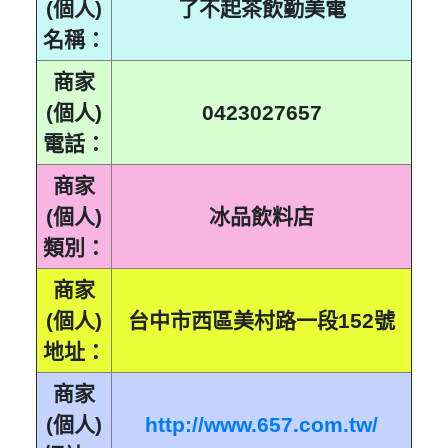
(個人)
了不起茶飲勤美電
0423027621
0423027646
0423027622
0423027647
名稱：
0423027623
0423027648
商家
0423027624
0423027649
0423027650
0423027675
(個人)
0423027657
0423027651
0423027676
電話：
0423027652
0423027677
0423027653
0423027678
商家
0423027654
0423027679
(個人)
冰品飲料店
0423027655
0423027680
類別：
0423027656
0423027681
0423027657
0423027682
商家
0423027658
0423027683
(個人)
台中市西區美村路一段152號
0423027659
0423027684
0423027660
0423027685
地址：
0423027661
0423027686
商家
0423027662
0423027687
0423027663
0423027688
(個人)
http://www.657.com.tw/
0423027664
0423027689