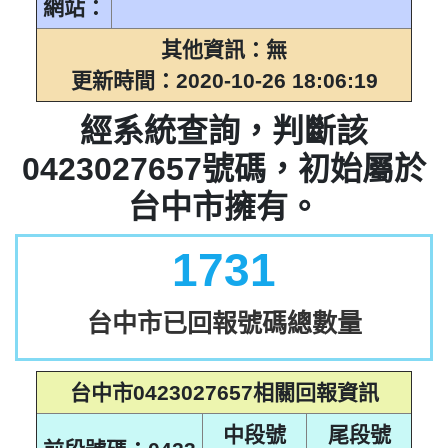
網站：
0423027665
0423027690
0423027666
0423027691
其他資訊：無
0423027667
0423027692
更新時間：2020-10-26 18:06:19
0423027668
0423027693
0423027669
0423027694
經系統查詢，判斷該
0423027670
0423027695
0423027671
0423027696
0423027657號碼，初始屬於
0423027672
0423027697
台中市擁有。
0423027673
0423027698
0423027674
0423027699
類似0423027657的號
1731
碼
台中市已回報號碼總數量
台中市0423027657相關回報資訊
中段號
尾段號