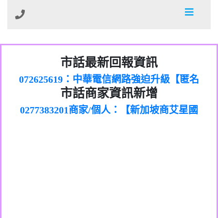
032713869：裕融借貸廣告【匿名回報】
市話最新回報資訊
072625619：中華電信網路強迫升級【匿名
035739567：此市話號為崴仕登興業有限公
回報】
0277151383商家/個人：【新加坡商艾星國
0225321336：哪一區【匿名回報】
市話商家資訊新增
司所有【匿名回報】
0277383201商家/個人：【新加坡商艾星國
際有限公司台灣分公司】
039899992：112年有一組人來三星鄉大義
0277383202商家/個人：【滙誠第二資產管
際有限公司】
0226961829：전화ㅈㄴ옴【匿名回報】
七路做土地重【陳麗瑜回報】
0277151332商家/個人：【匯誠第一資產管
理股份有限公司】
078715736：Sunacinevadepeac【Catalina
0277151339商家/個人：【匯誠第一資產管
理股份有限公司】
0437077870：一直看到這個電話的來電但
Jalba回報】
072225399商家/個人：【匿名】
理股份有限公司】
0282520896：響一聲掛斷【匿名回報】
不敢接用市電打【Fan回報】
0225375832商家/個人：【詐騙】
079711520：一接就掛【智回報】
088882331商家/個人：【墾丁環礁潛水中
073654968：未接【匿名回報】
0425265065商家/個人：【成泓機車行】
心】
032738682：032738682是那個單位室話
0423027657商家/個人：【了不起茶飲勤美
077413634：Имявладелцаэтогон【匿名
【Eddie回報】
0223319696商家/個人：【推銷保險的】
電】
037723479：037723479【洪文城回報】
回報】