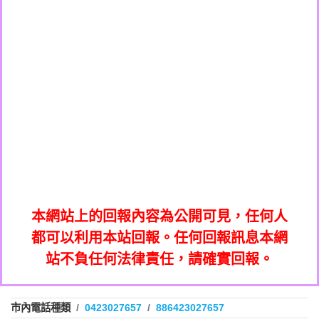
0289795427商家/個人：【不知道】
036578683：到底是哪裡來的電話【匿名回
033861831商家/個人：【不知】
073831898：不明來電【匿名回報】
報】
033245077商家/個人：【億鼎國際商貿股
069268433：不知【匿名回報】
0227788193商家/個人：【中華民國電機技
份有限公司】
032713869：裕融借貸廣告【匿名回報】
0422542030商家/個人：【仿郵局詐騙電
師公會】
072625619：中華電信網路強迫升級【匿名
038570801商家/個人：【澳客】
話】
035739567：此市話號為崴仕登興業有限公
回報】
0277289609商家/個人：【停車APP客服】
0225321336：哪一區【匿名回報】
司所有【匿名回報】
053200796商家/個人：【好市多】
039899992：112年有一組人來三星鄉大義
0226961368商家/個人：【宏林跨媒體整合
0226961829：전화ㅈㄴ옴【匿名回報】
七路做土地重【陳麗瑜回報】
032713869：裕融借貸廣告【匿名回報】
行銷股份有限公司】
078715736：Sunacinevadepeac【Catalina
072625619：中華電信網路強迫升級【匿名
0437077870：一直看到這個電話的來電但
Jalba回報】
035739567：此市話號為崴仕登興業有限公
回報】
0282520896：響一聲掛斷【匿名回報】
不敢接用市電打【Fan回報】
0225321336：哪一區【匿名回報】
司所有【匿名回報】
本網站上的回報內容為公開可見，任何人
079711520：一接就掛【智回報】
039899992：112年有一組人來三星鄉大義
都可以利用本站回報。任何回報訊息本網
073654968：未接【匿名回報】
0226961829：전화ㅈㄴ옴【匿名回報】
七路做土地重【陳麗瑜回報】
站不負任何法律責任，請確實回報。
032738682：032738682是那個單位室話
078715736：Sunacinevadepeac【Catalina
077413634：Имявладелцаэтогон【匿名
【Eddie回報】
0437077870：一直看到這個電話的來電但
Jalba回報】
037723479：037723479【洪文城回報】
回報】
0282520896：響一聲掛斷【匿名回報】
不敢接用市電打【Fan回報】
市內電話種類
0423027657
886423027657
036578683：到底是哪裡來的電話【匿名回