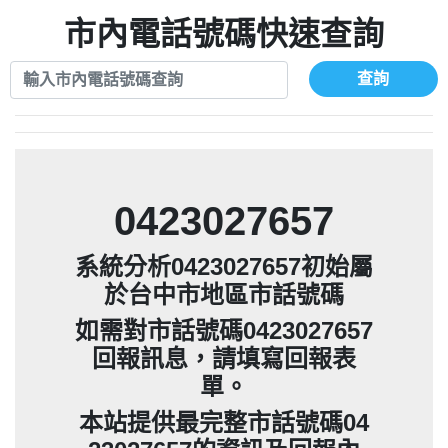
079711520：一接就掛【智回報】
073831898：不明來電【匿名回報】
報】
市內電話號碼快速查詢
073654968：未接【匿名回報】
069268433：不知【匿名回報】
032738682：032738682是那個單位室話
077413634：Имявладелцаэтогон【匿名
【Eddie回報】
查詢
037723479：037723479【洪文城回報】
回報】
036578683：到底是哪裡來的電話【匿名回
073831898：不明來電【匿名回報】
報】
069268433：不知【匿名回報】
0423027657
系統分析0423027657初始屬
於台中市地區市話號碼
如需對市話號碼0423027657
回報訊息，請填寫回報表
單。
本站提供最完整市話號碼04