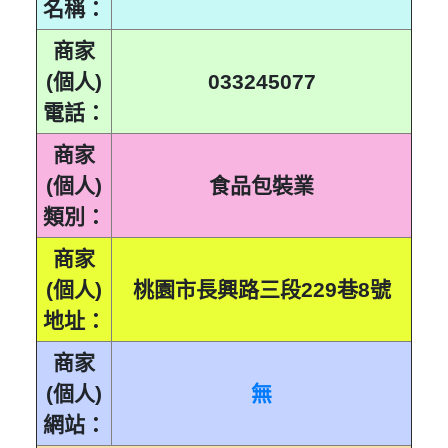
名稱：
033245021
033245046
033245022
033245047
商家
033245023
033245048
(個人)
033245024
033245077
033245049
033245050
033245075
電話：
033245051
033245076
033245052
033245077
商家
033245053
033245078
(個人)
食品包裝業
033245054
033245079
類別：
033245055
033245080
033245056
033245081
商家
033245057
033245082
(個人)
桃園市長興路三段229巷8號
033245058
033245083
地址：
033245059
033245084
033245060
033245085
商家
033245061
033245086
(個人)
033245062
無
033245087
033245063
033245088
網站：
033245064
033245089