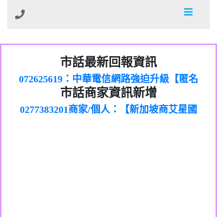
032713869：裕融借貸廣告【匿名回報】
市話最新回報資訊
072625619：中華電信網路強迫升級【匿名
035739567：此市話號為崴仕登興業有限公
回報】
0277151383商家/個人：【新加坡商艾星國
0225321336：哪一區【匿名回報】
市話商家資訊新增
司所有【匿名回報】
0277383201商家/個人：【新加坡商艾星國
際有限公司台灣分公司】
039899992：112年有一組人來三星鄉大義
0277383202商家/個人：【滙誠第二資產管
際有限公司】
0226961829：전화ㅈㄴ옴【匿名回報】
七路做土地重【陳麗瑜回報】
0277151332商家/個人：【匯誠第一資產管
理股份有限公司】
078715736：Sunacinevadepeac【Catalina
0277151339商家/個人：【匯誠第一資產管
理股份有限公司】
0437077870：一直看到這個電話的來電但
Jalba回報】
072225399商家/個人：【匿名】
理股份有限公司】
0282520896：響一聲掛斷【匿名回報】
不敢接用市電打【Fan回報】
0225375832商家/個人：【詐騙】
079711520：一接就掛【智回報】
088882331商家/個人：【墾丁環礁潛水中
073654968：未接【匿名回報】
0425265065商家/個人：【成泓機車行】
心】
032738682：032738682是那個單位室話
0423027657商家/個人：【了不起茶飲勤美
077413634：Имявладелцаэтогон【匿名
【Eddie回報】
0223319696商家/個人：【推銷保險的】
電】
037723479：037723479【洪文城回報】
回報】