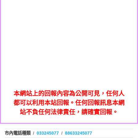
0289795427商家/個人：【不知道】
036578683：到底是哪裡來的電話【匿名回
033861831商家/個人：【不知】
073831898：不明來電【匿名回報】
報】
033245077商家/個人：【億鼎國際商貿股
069268433：不知【匿名回報】
0227788193商家/個人：【中華民國電機技
份有限公司】
032713869：裕融借貸廣告【匿名回報】
0422542030商家/個人：【仿郵局詐騙電
師公會】
072625619：中華電信網路強迫升級【匿名
038570801商家/個人：【澳客】
話】
035739567：此市話號為崴仕登興業有限公
回報】
0277289609商家/個人：【停車APP客服】
0225321336：哪一區【匿名回報】
司所有【匿名回報】
053200796商家/個人：【好市多】
039899992：112年有一組人來三星鄉大義
0226961368商家/個人：【宏林跨媒體整合
0226961829：전화ㅈㄴ옴【匿名回報】
七路做土地重【陳麗瑜回報】
032713869：裕融借貸廣告【匿名回報】
行銷股份有限公司】
078715736：Sunacinevadepeac【Catalina
072625619：中華電信網路強迫升級【匿名
0437077870：一直看到這個電話的來電但
Jalba回報】
035739567：此市話號為崴仕登興業有限公
回報】
0282520896：響一聲掛斷【匿名回報】
不敢接用市電打【Fan回報】
0225321336：哪一區【匿名回報】
司所有【匿名回報】
本網站上的回報內容為公開可見，任何人
079711520：一接就掛【智回報】
039899992：112年有一組人來三星鄉大義
都可以利用本站回報。任何回報訊息本網
073654968：未接【匿名回報】
0226961829：전화ㅈㄴ옴【匿名回報】
七路做土地重【陳麗瑜回報】
站不負任何法律責任，請確實回報。
032738682：032738682是那個單位室話
078715736：Sunacinevadepeac【Catalina
077413634：Имявладелцаэтогон【匿名
【Eddie回報】
0437077870：一直看到這個電話的來電但
Jalba回報】
037723479：037723479【洪文城回報】
回報】
0282520896：響一聲掛斷【匿名回報】
不敢接用市電打【Fan回報】
市內電話種類
033245077
88633245077
036578683：到底是哪裡來的電話【匿名回