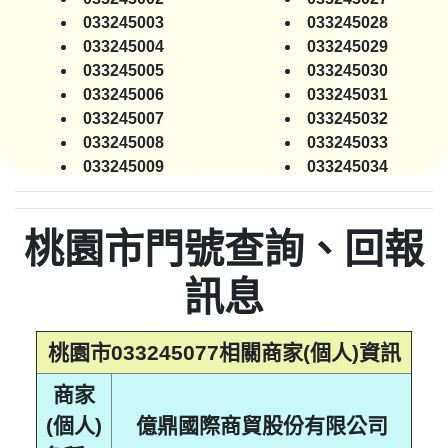
033245003
033245028
033245004
033245029
033245005
033245030
033245006
033245031
033245007
033245032
033245008
033245033
033245009
033245034
033245010
033245035
033245011
033245036
桃園市門號查詢、回報
033245012
033245037
033245013
033245038
訊息
033245014
033245039
033245015
033245040
033245016
033245041
桃園市033245077相關商家(個人)資訊
033245017
033245042
033245018
033245043
商家
033245019
033245044
(個人)
億鼎國際商貿股份有限公司
033245020
033245045