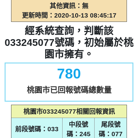
033245065
033245090
其他資訊：無
033245066
033245091
更新時間：2020-10-13 08:45:17
033245067
033245092
033245068
033245093
經系統查詢，判斷該
033245069
033245094
033245077號碼，初始屬於桃
033245070
033245095
033245071
033245096
園市擁有。
033245072
033245097
033245073
033245098
780
033245074
033245099
類似033245077的號碼
桃園市已回報號碼總數量
桃園市033245077相關回報資訊
中段號
尾段號
前段號碼：033
碼：245
碼：077