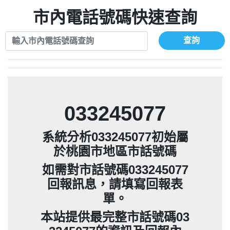
079711520：一接就掛【智回報】
073831898：不明來電【匿名回報】
報】
市內電話號碼快速查詢
073654968：未接【匿名回報】
069268433：不知【匿名回報】
032738682：032738682是那個單位室話
077413634：Имявладелцаэтогон【匿名
【Eddie回報】
查詢
037723479：037723479【洪文城回報】
回報】
036578683：到底是哪裡來的電話【匿名回
073831898：不明來電【匿名回報】
報】
069268433：不知【匿名回報】
033245077
系統分析033245077初始屬
於桃園市地區市話號碼
如需對市話號碼033245077
回報訊息，請填寫回報表
單。
本站提供最完整市話號碼03