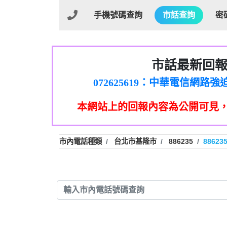
手機號碼查詢
市話查詢
密
市話最新回
032713869：裕融借貸
072625619：中華電信網
035739567：此市話號為崴仕
本網站上的回報內容為公開可見
0225321336：哪一
報】
039899992：112年有一組人
0226961829：전화ㅈ
【陳麗瑜回
市內電話種類
台北市基隆市
886235
88623
078715736：Sunacinevadepeac
0437077870：一直看到這個
0282520896：響一聲
【Fan回報
079711520：一接
073654968：未接
032738682：032738682是那
077413634：Имявладелц