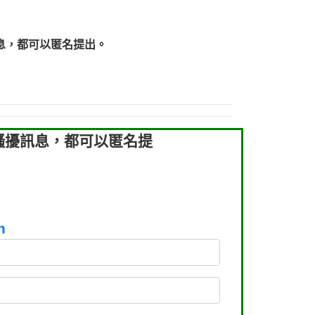
738682是那個單位室話【Eddie回報】
явладелцаэтогон【匿名回報】
息，都可以匿名提出。
：037723479【洪文城回報】
：到底是哪裡來的電話【匿名回報】
898：不明來電【匿名回報】
8433：不知【匿名回報】
騷擾訊息，都可以匿名提
m