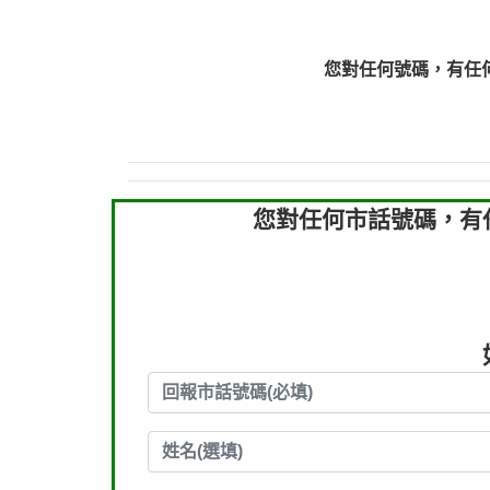
036578683：到底是哪裡
073831898：不明來
您對任何號碼，有任
069268433：不知
您對任何市話號碼，有