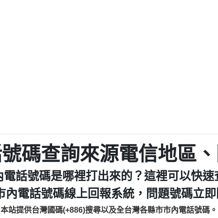
479【洪文城回報】
033245077商家
來的電話【匿名回報】
0227788193
電【匿名回報】
042254203
【匿名回報】
038570
廣告【匿名回報】
027728960
路強迫升級【匿名回報】
053200
登興業有限公司所有【匿名回
0226961368商家
區【匿名回報】
0327138
來三星鄉大義七路做土地重
072625619：
ㄴ옴【匿名回報】
報】
035739567：此市
【Catalina Jalba回報】
022532
電話的來電但不敢接用市電打
039899992：1
話號碼查詢來源電信地區、
掛斷【匿名回報】
】
0226961
【
就掛【智回報】
078715736：Sunacin
內電話號碼是哪裡打出來的？這裡可以快速
【匿名回報】
0437077870：一
個單位室話【Eddie回報】
0282520
市內電話號碼線上回報系統，問題號碼立即回
аэтогон【匿名回報】
079711
本站提供台灣國碼(+886)搜尋以及全台灣各縣市市內電話號碼。
479【洪文城回報】
07365