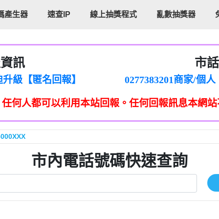
碼產生器
速查IP
線上抽獎程式
亂數抽獎器
報資訊
市話
廣告【匿名回報】
0277151383商家
路強迫升級【匿名回報】
0277383201商
登興業有限公司所有【匿名回
0277383202商
，任何人都可以利用本站回報。任何回報訊息本網站
區【匿名回報】
0277151332商
來三星鄉大義七路做土地重
0277151339商
ㄴ옴【匿名回報】
報】
072225
5000XXX
【Catalina Jalba回報】
022537
電話的來電但不敢接用市電打
088882331
市內電話號碼快速查詢
掛斷【匿名回報】
】
04252650
就掛【智回報】
042302765
【匿名回報】
02233196
個單位室話【Eddie回報】
0289795
аэтогон【匿名回報】
033861