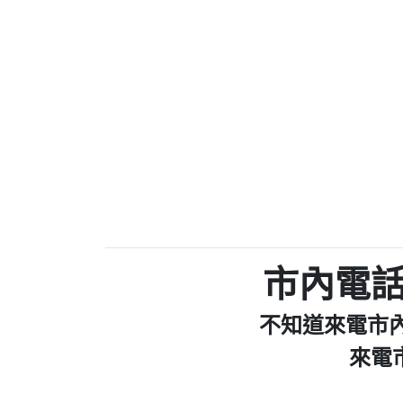
037723479：037723
036578683：到底是哪裡
073831898：不明來
069268433：不知
032713869：裕融借貸
072625619：中華電信網
035739567：此市話號為崴仕
0225321336：哪一
報】
039899992：112年有一組人
0226961829：전화ㅈ
【陳麗瑜回
078715736：Sunacinevadepeac
0437077870：一直看到這個
市內電
0282520896：響一聲
【Fan回報
079711520：一接
不知道來電市
073654968：未接
032738682：032738682是那
來電
077413634：Имявладелц
037723479：037723