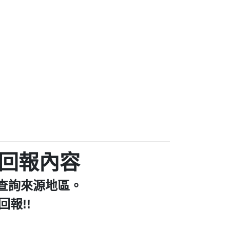
/個人：【億鼎國際商貿股份有限公司】
商家/個人：【中華民國電機技師公會】
0商家/個人：【仿郵局詐騙電話】
801商家/個人：【澳客】
9商家/個人：【停車APP客服】
796商家/個人：【好市多】
/個人：【宏林跨媒體整合行銷股份有限公
69：裕融借貸廣告【匿名回報】
司】
中華電信網路強迫升級【匿名回報】
話號為崴仕登興業有限公司所有【匿名回
1336：哪一區【匿名回報】
報】
12年有一組人來三星鄉大義七路做土地重
回報內容
829：전화ㅈㄴ옴【匿名回報】
陳麗瑜回報】
evadepeac【Catalina Jalba回報】
查詢來源地區。
直看到這個電話的來電但不敢接用市電打
896：響一聲掛斷【匿名回報】
【Fan回報】
報!!
520：一接就掛【智回報】
4968：未接【匿名回報】