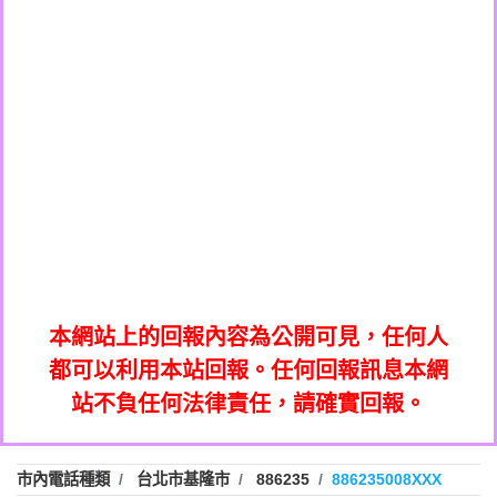
0289795427商家/個人：【不知道】
036578683：到底是哪裡來的電話【匿名回
033861831商家/個人：【不知】
073831898：不明來電【匿名回報】
報】
033245077商家/個人：【億鼎國際商貿股
069268433：不知【匿名回報】
0227788193商家/個人：【中華民國電機技
份有限公司】
032713869：裕融借貸廣告【匿名回報】
0422542030商家/個人：【仿郵局詐騙電
師公會】
072625619：中華電信網路強迫升級【匿名
038570801商家/個人：【澳客】
話】
035739567：此市話號為崴仕登興業有限公
回報】
0277289609商家/個人：【停車APP客服】
0225321336：哪一區【匿名回報】
司所有【匿名回報】
053200796商家/個人：【好市多】
039899992：112年有一組人來三星鄉大義
0226961368商家/個人：【宏林跨媒體整合
0226961829：전화ㅈㄴ옴【匿名回報】
七路做土地重【陳麗瑜回報】
032713869：裕融借貸廣告【匿名回報】
行銷股份有限公司】
078715736：Sunacinevadepeac【Catalina
072625619：中華電信網路強迫升級【匿名
0437077870：一直看到這個電話的來電但
Jalba回報】
035739567：此市話號為崴仕登興業有限公
回報】
0282520896：響一聲掛斷【匿名回報】
不敢接用市電打【Fan回報】
0225321336：哪一區【匿名回報】
司所有【匿名回報】
本網站上的回報內容為公開可見，任何人
079711520：一接就掛【智回報】
039899992：112年有一組人來三星鄉大義
都可以利用本站回報。任何回報訊息本網
073654968：未接【匿名回報】
0226961829：전화ㅈㄴ옴【匿名回報】
七路做土地重【陳麗瑜回報】
站不負任何法律責任，請確實回報。
032738682：032738682是那個單位室話
078715736：Sunacinevadepeac【Catalina
077413634：Имявладелцаэтогон【匿名
【Eddie回報】
0437077870：一直看到這個電話的來電但
Jalba回報】
037723479：037723479【洪文城回報】
回報】
0282520896：響一聲掛斷【匿名回報】
不敢接用市電打【Fan回報】
市內電話種類
台北市基隆市
886235
886235008XXX
036578683：到底是哪裡來的電話【匿名回