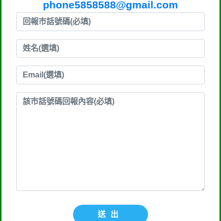
phone5858588@gmail.com
送出