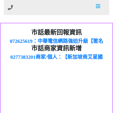
032713869：裕融借貸廣告【匿名回報】
市話最新回報資訊
072625619：中華電信網路強迫升級【匿名
035739567：此市話號為崴仕登興業有限公
回報】
0277151383商家/個人：【新加坡商艾星國
0225321336：哪一區【匿名回報】
市話商家資訊新增
司所有【匿名回報】
0277383201商家/個人：【新加坡商艾星國
際有限公司台灣分公司】
039899992：112年有一組人來三星鄉大義
0277383202商家/個人：【滙誠第二資產管
際有限公司】
0226961829：전화ㅈㄴ옴【匿名回報】
七路做土地重【陳麗瑜回報】
0277151332商家/個人：【匯誠第一資產管
理股份有限公司】
078715736：Sunacinevadepeac【Catalina
0277151339商家/個人：【匯誠第一資產管
理股份有限公司】
0437077870：一直看到這個電話的來電但
Jalba回報】
072225399商家/個人：【匿名】
理股份有限公司】
0282520896：響一聲掛斷【匿名回報】
不敢接用市電打【Fan回報】
0225375832商家/個人：【詐騙】
079711520：一接就掛【智回報】
088882331商家/個人：【墾丁環礁潛水中
073654968：未接【匿名回報】
0425265065商家/個人：【成泓機車行】
心】
032738682：032738682是那個單位室話
0423027657商家/個人：【了不起茶飲勤美
077413634：Имявладелцаэтогон【匿名
【Eddie回報】
0223319696商家/個人：【推銷保險的】
電】
037723479：037723479【洪文城回報】
回報】