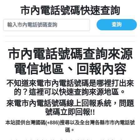
079711520：一接就掛【智回報】
073831898：不明來電【匿名回報】
報】
市內電話號碼快速查詢
073654968：未接【匿名回報】
069268433：不知【匿名回報】
032738682：032738682是那個單位室話
077413634：Имявладелцаэтогон【匿名
【Eddie回報】
查詢
037723479：037723479【洪文城回報】
回報】
036578683：到底是哪裡來的電話【匿名回
073831898：不明來電【匿名回報】
報】
市內電話號碼查詢來源
069268433：不知【匿名回報】
電信地區、回報內容
不知道來電市內電話號碼是哪裡打出來
的？這裡可以快速查詢來源地區。
來電市內電話號碼線上回報系統，問題
號碼立即回報!!
本站提供台灣國碼(+886)搜尋以及全台灣各縣市市內電話號
碼。