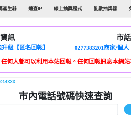
碼產生器
速查IP
線上抽獎程式
亂數抽獎器
報資訊
市話
廣告【匿名回報】
0277151383商家
路強迫升級【匿名回報】
0277383201商
登興業有限公司所有【匿名回
0277383202商
，任何人都可以利用本站回報。任何回報訊息本網站
區【匿名回報】
0277151332商
來三星鄉大義七路做土地重
0277151339商
ㄴ옴【匿名回報】
報】
072225
5014XXX
【Catalina Jalba回報】
022537
電話的來電但不敢接用市電打
088882331
市內電話號碼快速查詢
掛斷【匿名回報】
】
04252650
就掛【智回報】
042302765
【匿名回報】
02233196
個單位室話【Eddie回報】
0289795
аэтогон【匿名回報】
033861