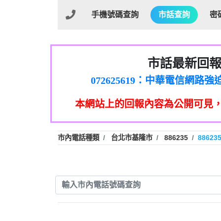
手機號碼查詢
市話查詢
密
市話最新回
032713869：裕融借貸
072625619：中華電信網
035739567：此市話號為崴仕
本網站上的回報內容為公開可見
0225321336：哪一
報】
039899992：112年有一組人
0226961829：전화ㅈ
【陳麗瑜回
市內電話種類
台北市基隆市
886235
88623
078715736：Sunacinevadepeac
0437077870：一直看到這個
0282520896：響一聲
【Fan回報
079711520：一接
073654968：未接
032738682：032738682是那
077413634：Имявладелц