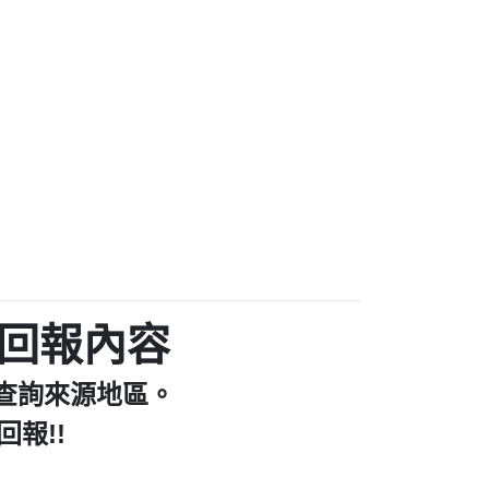
/個人：【億鼎國際商貿股份有限公司】
商家/個人：【中華民國電機技師公會】
0商家/個人：【仿郵局詐騙電話】
801商家/個人：【澳客】
9商家/個人：【停車APP客服】
796商家/個人：【好市多】
/個人：【宏林跨媒體整合行銷股份有限公
69：裕融借貸廣告【匿名回報】
司】
中華電信網路強迫升級【匿名回報】
話號為崴仕登興業有限公司所有【匿名回
1336：哪一區【匿名回報】
報】
12年有一組人來三星鄉大義七路做土地重
回報內容
829：전화ㅈㄴ옴【匿名回報】
陳麗瑜回報】
evadepeac【Catalina Jalba回報】
查詢來源地區。
直看到這個電話的來電但不敢接用市電打
896：響一聲掛斷【匿名回報】
【Fan回報】
報!!
520：一接就掛【智回報】
4968：未接【匿名回報】