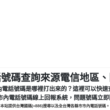
479【洪文城回報】
033245077商家
來的電話【匿名回報】
0227788193
電【匿名回報】
042254203
【匿名回報】
038570
廣告【匿名回報】
027728960
路強迫升級【匿名回報】
053200
登興業有限公司所有【匿名回
0226961368商家
區【匿名回報】
0327138
來三星鄉大義七路做土地重
072625619：
ㄴ옴【匿名回報】
報】
035739567：此市
【Catalina Jalba回報】
022532
電話的來電但不敢接用市電打
039899992：1
話號碼查詢來源電信地區、
掛斷【匿名回報】
】
0226961
【
就掛【智回報】
078715736：Sunacin
內電話號碼是哪裡打出來的？這裡可以快速
【匿名回報】
0437077870：一
個單位室話【Eddie回報】
0282520
市內電話號碼線上回報系統，問題號碼立即回
аэтогон【匿名回報】
079711
本站提供台灣國碼(+886)搜尋以及全台灣各縣市市內電話號碼。
479【洪文城回報】
07365