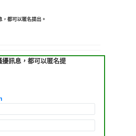
738682是那個單位室話【Eddie回報】
явладелцаэтогон【匿名回報】
息，都可以匿名提出。
：037723479【洪文城回報】
：到底是哪裡來的電話【匿名回報】
898：不明來電【匿名回報】
8433：不知【匿名回報】
騷擾訊息，都可以匿名提
m