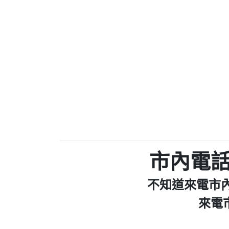
037723479：037723
036578683：到底是哪裡
073831898：不明來
069268433：不知
032713869：裕融借貸
072625619：中華電信網
035739567：此市話號為崴仕
0225321336：哪一
報】
039899992：112年有一組人
0226961829：전화ㅈ
【陳麗瑜回
078715736：Sunacinevadepeac
0437077870：一直看到這個
市內電
0282520896：響一聲
【Fan回報
079711520：一接
不知道來電市
073654968：未接
032738682：032738682是那
來電
077413634：Имявладелц
037723479：037723