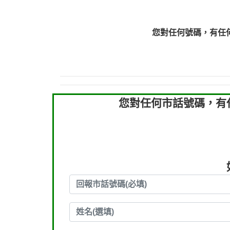
036578683：到底是哪裡
073831898：不明來
您對任何號碼，有任
069268433：不知
您對任何市話號碼，有