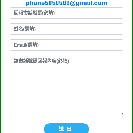
phone5858588@gmail.com
送出