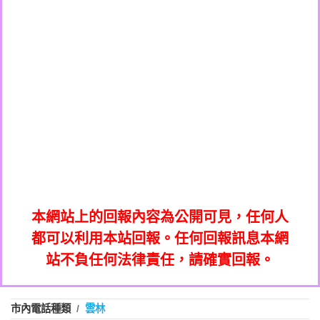
0223319696商家/個人：【推銷保險的】
電】
037723479：037723479【洪文城回報】
回報】
0289795427商家/個人：【不知道】
036578683：到底是哪裡來的電話【匿名回
033861831商家/個人：【不知】
073831898：不明來電【匿名回報】
報】
033245077商家/個人：【億鼎國際商貿股
069268433：不知【匿名回報】
0227788193商家/個人：【中華民國電機技
份有限公司】
032713869：裕融借貸廣告【匿名回報】
0422542030商家/個人：【仿郵局詐騙電
師公會】
072625619：中華電信網路強迫升級【匿名
038570801商家/個人：【澳客】
話】
035739567：此市話號為崴仕登興業有限公
回報】
0277289609商家/個人：【停車APP客服】
0225321336：哪一區【匿名回報】
司所有【匿名回報】
053200796商家/個人：【好市多】
039899992：112年有一組人來三星鄉大義
0226961368商家/個人：【宏林跨媒體整合
0226961829：전화ㅈㄴ옴【匿名回報】
七路做土地重【陳麗瑜回報】
032713869：裕融借貸廣告【匿名回報】
行銷股份有限公司】
078715736：Sunacinevadepeac【Catalina
072625619：中華電信網路強迫升級【匿名
0437077870：一直看到這個電話的來電但
Jalba回報】
035739567：此市話號為崴仕登興業有限公
回報】
本網站上的回報內容為公開可見，任何人
0282520896：響一聲掛斷【匿名回報】
不敢接用市電打【Fan回報】
0225321336：哪一區【匿名回報】
司所有【匿名回報】
都可以利用本站回報。任何回報訊息本網
079711520：一接就掛【智回報】
039899992：112年有一組人來三星鄉大義
站不負任何法律責任，請確實回報。
073654968：未接【匿名回報】
0226961829：전화ㅈㄴ옴【匿名回報】
七路做土地重【陳麗瑜回報】
032738682：032738682是那個單位室話
078715736：Sunacinevadepeac【Catalina
077413634：Имявладелцаэтогон【匿名
【Eddie回報】
0437077870：一直看到這個電話的來電但
Jalba回報】
市內電話種類
雲林
037723479：037723479【洪文城回報】
回報】