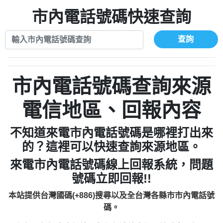
0282520896：響一聲掛斷【匿名回報】
不敢接用市電打【Fan回報】
036578683：到底是哪裡來的電話【匿名回
市內電話號碼快速查詢
079711520：一接就掛【智回報】
073831898：不明來電【匿名回報】
報】
073654968：未接【匿名回報】
069268433：不知【匿名回報】
032738682：032738682是那個單位室話
查詢
077413634：Имявладелцаэтогон【匿名
【Eddie回報】
037723479：037723479【洪文城回報】
回報】
036578683：到底是哪裡來的電話【匿名回
市內電話號碼查詢來源
073831898：不明來電【匿名回報】
報】
069268433：不知【匿名回報】
電信地區、回報內容
不知道來電市內電話號碼是哪裡打出來
的？這裡可以快速查詢來源地區。
來電市內電話號碼線上回報系統，問題
號碼立即回報!!
本站提供台灣國碼(+886)搜尋以及全台灣各縣市市內電話號
碼。