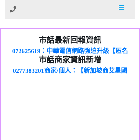
市話最新回報資訊
032713869：裕融借貸廣告【匿名回報】
072625619：中華電信網路強迫升級【匿名
035739567：此市話號為崴仕登興業有限公
市話商家資訊新增
回報】
0277151383商家/個人：【新加坡商艾星國
0225321336：哪一區【匿名回報】
司所有【匿名回報】
0277383201商家/個人：【新加坡商艾星國
際有限公司台灣分公司】
039899992：112年有一組人來三星鄉大義
0277383202商家/個人：【滙誠第二資產管
際有限公司】
0226961829：전화ㅈㄴ옴【匿名回報】
七路做土地重【陳麗瑜回報】
0277151332商家/個人：【匯誠第一資產管
理股份有限公司】
078715736：Sunacinevadepeac【Catalina
0277151339商家/個人：【匯誠第一資產管
理股份有限公司】
0437077870：一直看到這個電話的來電但
Jalba回報】
072225399商家/個人：【匿名】
理股份有限公司】
0282520896：響一聲掛斷【匿名回報】
不敢接用市電打【Fan回報】
0225375832商家/個人：【詐騙】
079711520：一接就掛【智回報】
088882331商家/個人：【墾丁環礁潛水中
073654968：未接【匿名回報】
0425265065商家/個人：【成泓機車行】
心】
032738682：032738682是那個單位室話
0423027657商家/個人：【了不起茶飲勤美
077413634：Имявладелцаэтогон【匿名
【Eddie回報】